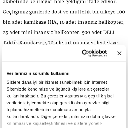
akıbetinde belirleyici hale geldiğini ifade ediyor.
Geçtiğimiz günlerde dost ve müttefik bir ülkeye 100
bin adet kamikaze İHA, 10 adet insansız helikopter,
25 adet mini insansız helikopter, 500 adet DELİ
Taktik Kamikaze, 500 adet otonom yer destek ve
gözlem ünitesi ihraç eden Pasifik Teknoloji, ürün
ihracatının yanı sıra teknoloji transferi ve stratejik
iş birlikleri ile bulunduğu pazarlarda kalıcı değer
Verilerinizin sorumlu kullanımı
Sizlere daha iyi bir hizmet sunabilmek için İnternet
yaratan bir oyuncu olmayı hedefliyor. Şirket,
Sitemizde kendimize ve üçüncü kişilere ait çerezler
kamikaze drone sistemleri üzerinde çalışırken aynı
kullanılmaktadır. Bu çerezler vasıtasıyla çeşitli kişisel
verileriniz işlenmekte olup gerekli olan çerezler bilgi
zamanda savunmada geliştirilen teknolojilerin sivil
toplumu hizmetlerinin sunulması amacıyla
alanlarda kullanılmasına yönelik projeler de
kullanılmaktadır. Diğer çerezler, sitemizin daha işlevsel
kılınması ve kişiselleştirilmesi ve sizlere yönelik
yürütüyor. Teslimat drone'ları ve otonom