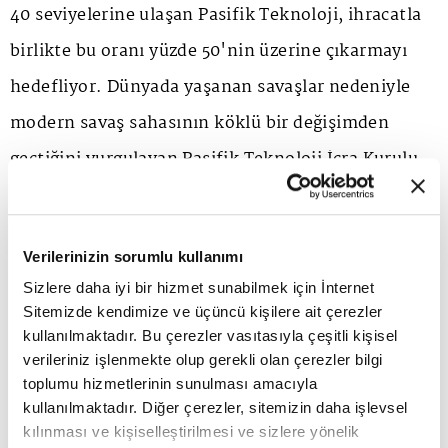
40 seviyelerine ulaşan Pasifik Teknoloji, ihracatla
birlikte bu oranı yüzde 50'nin üzerine çıkarmayı
hedefliyor. Dünyada yaşanan savaşlar nedeniyle
modern savaş sahasının köklü bir değişimden
geçtiğini vurgulayan Pasifik Teknoloji İcra Kurulu
Başkanı Aykut Ferah, insansız sistemler, otonom
platformlar ve sürü teknolojilerinin savaşların
Verilerinizin sorumlu kullanımı
akıbetinde belirleyici hale geldiğini ifade ediyor.
Sizlere daha iyi bir hizmet sunabilmek için İnternet
Geçtiğimiz günlerde dost ve müttefik bir ülkeye 100
Sitemizde kendimize ve üçüncü kişilere ait çerezler
bin adet kamikaze İHA, 10 adet insansız helikopter,
kullanılmaktadır. Bu çerezler vasıtasıyla çeşitli kişisel
verileriniz işlenmekte olup gerekli olan çerezler bilgi
25 adet mini insansız helikopter, 500 adet DELİ
toplumu hizmetlerinin sunulması amacıyla
Taktik Kamikaze, 500 adet otonom yer destek ve
kullanılmaktadır. Diğer çerezler, sitemizin daha işlevsel
kılınması ve kişiselleştirilmesi ve sizlere yönelik
gözlem ünitesi ihraç eden Pasifik Teknoloji, ürün