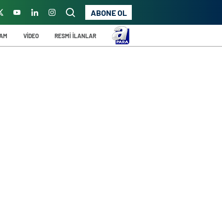
ABONE OL
ŞAM
VİDEO
RESMİ İLANLAR