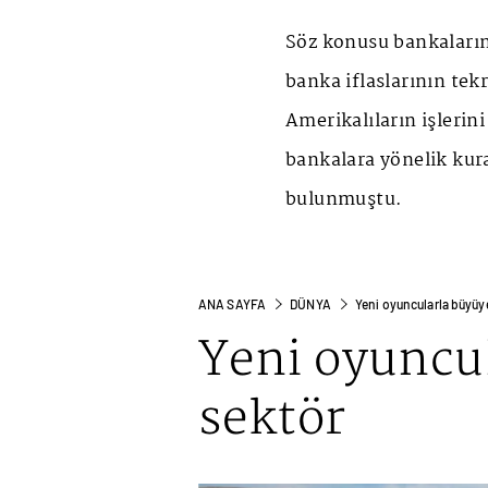
Söz konusu bankaların
banka iflaslarının tek
Amerikalıların işlerin
bankalara yönelik kura
bulunmuştu.
ANA SAYFA
DÜNYA
Yeni oyuncularla büyüy
Yeni oyuncu
sektör