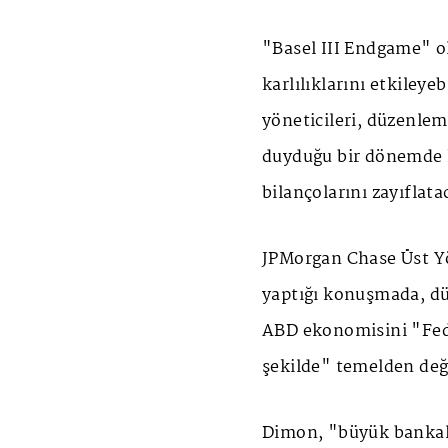
"Basel III Endgame" o
karlılıklarını etkileye
yöneticileri, düzenlem
duyduğu bir dönemde k
bilançolarını zayıflat
JPMorgan Chase Üst Y
yaptığı konuşmada, dü
ABD ekonomisini "Fed
şekilde" temelden deği
Dimon, "büyük bankala