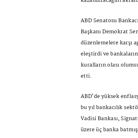
kazandıracağını aktard
ABD Senatosu Bankacıl
Başkanı Demokrat Sen
düzenlemelere karşı ag
eleştirdi ve bankaları
kuralların olası olumsu
etti.
ABD'de yüksek enflasy
bu yıl bankacılık sekt
Vadisi Bankası, Signa
üzere üç banka batmış