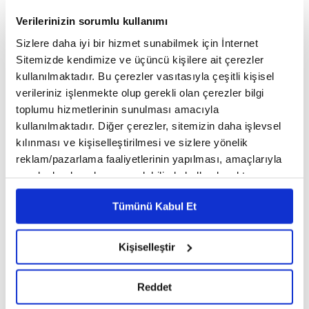
Verilerinizin sorumlu kullanımı
Sizlere daha iyi bir hizmet sunabilmek için İnternet
Sitemizde kendimize ve üçüncü kişilere ait çerezler
kullanılmaktadır. Bu çerezler vasıtasıyla çeşitli kişisel
04:04 - 02.11.2023, Perşembe
verileriniz işlenmekte olup gerekli olan çerezler bilgi
toplumu hizmetlerinin sunulması amacıyla
Alman hava yolu şirketi Lufthansa Grubu,
kullanılmaktadır. Diğer çerezler, sitemizin daha işlevsel
kılınması ve kişiselleştirilmesi ve sizlere yönelik
yılın 3. çeyreğinde 1,47 milyar euro kar
reklam/pazarlama faaliyetlerinin yapılması, amaçlarıyla
açıkladı.
sınırlı olarak açık rızanız dahilinde kullanılacaktır.
Çerezlere ilişkin tercihlerinizi çerez paneli vasıtasıyla
Tümünü Kabul Et
belirleyebilirsiniz. Çerezlere ilişkin detaylı bilgi için
Yılın 3. çeyreğine ilişkin finansal sonuçlarını
Ayarlar butonuna tıklayabilir,
Çerez Bilgilendirme
açıklayan şirketin, geçen yılın 3. çeyreğinde ana
Metnimizi ziyaret edebilirsiniz.
Kişiselleştir
6698 sayılı Kişisel Verilerin Korunması Kanunu uyarınca
kazanç göstergesi faiz ve vergi öncesi (FAVÖK)
hazırlanmış olan İnternet Sitesi Aydınlatma Metnimizi
düzeltilmiş karı 1,12 milyar avro iken bu yılın aynı
Reddet
okumak ve sitemizi ziyaretiniz kapsamında
gerçekleştirilen veri işleme faaliyetleri ile ilgili daha