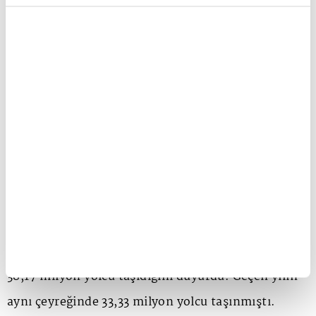
döneminde 1,47 milyar euro oldu.
detaylı bilgi almak için lütfen
tıklayınız.
Yaz dönemi şirket tarihinin en karlı dönemi
olurken, Lufthansa gelirleri, Covid-19 salgını
sonrası yüksek talep, daha fazla sefer ve sürekli
yüksek bilet fiyatları ile Temmuz-Eylül 2023'de bir
önceki yılın aynı dönemine göre yüzde 8 artarak
10,3 milyar euroya yükseldi.
Eurowings, Swiss, Brussels ve Austrian Airlines'ın
da sahibi olan Lufthansa, söz konusu dönemde
38,17 milyon yolcu taşıdığını duyurdu. Geçen yılın
aynı çeyreğinde 33,33 milyon yolcu taşınmıştı.