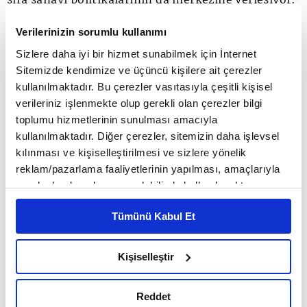
sıra sanayi politikalarının da merkezine yerleşiyor.
Ancak asıl dikkat çekici dönüşüm, savunma
Verilerinizin sorumlu kullanımı
sanayinin artık yalnızca geleneksel silah
Sizlere daha iyi bir hizmet sunabilmek için İnternet
Sitemizde kendimize ve üçüncü kişilere ait çerezler
üreticilerinin alanı olmaktan çıkması. Özellikle
kullanılmaktadır. Bu çerezler vasıtasıyla çeşitli kişisel
Ukrayna savaşı sonrası hız kazanan drone
verileriniz işlenmekte olup gerekli olan çerezler bilgi
toplumu hizmetlerinin sunulması amacıyla
teknolojileri, düşük maliyetli ama yüksek etkili
kullanılmaktadır. Diğer çerezler, sitemizin daha işlevsel
sistemlerin önemini ortaya koydu. Bu durum yeni
kılınması ve kişiselleştirilmesi ve sizlere yönelik
reklam/pazarlama faaliyetlerinin yapılması, amaçlarıyla
girişimler için de büyük fırsatlar yarattı. Artık
sınırlı olarak açık rızanız dahilinde kullanılacaktır.
savunma sanayi yalnızca dev yüklenicilerden
Çerezlere ilişkin tercihlerinizi çerez paneli vasıtasıyla
Tümünü Kabul Et
belirleyebilirsiniz. Çerezlere ilişkin detaylı bilgi için
oluşmuyor. Start-up'lar, robotik şirketleri, veri
Ayarlar butonuna tıklayabilir,
Çerez Bilgilendirme
güvenliği firmaları, kompozit üreticileri ve yazılım
Metnimizi ziyaret edebilirsiniz.
Kişiselleştir
6698 sayılı Kişisel Verilerin Korunması Kanunu uyarınca
girişimleri de savunmanın yeni oyuncuları arasında
hazırlanmış olan İnternet Sitesi Aydınlatma Metnimizi
yer alıyor. Bugün otomotiv üreticileri askeri
Reddet
okumak ve sitemizi ziyaretiniz kapsamında