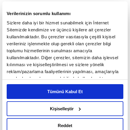
çalışmaya hazır olduklarını vurguladı.
Verilerinizin sorumlu kullanımı
Ukrayna sorunu
Sizlere daha iyi bir hizmet sunabilmek için İnternet
Sitemizde kendimize ve üçüncü kişilere ait çerezler
kullanılmaktadır. Bu çerezler vasıtasıyla çeşitli kişisel
Putin ve Vang'ın, görüşmede uluslararası ve
verileriniz işlenmekte olup gerekli olan çerezler bilgi
toplumu hizmetlerinin sunulması amacıyla
bölgesel durum hakkında da görüş alışverişinde
kullanılmaktadır. Diğer çerezler, sitemizin daha işlevsel
bulunduğunu belirten Çin tarafı, "Putin'in,
kılınması ve kişiselleştirilmesi ve sizlere yönelik
reklam/pazarlama faaliyetlerinin yapılması, amaçlarıyla
Rusya'nın Ukrayna sorununu diyalog ve
sınırlı olarak açık rızanız dahilinde kullanılacaktır.
müzakereyle çözmeyi istediğini yinelediğini"
Çerezlere ilişkin tercihlerinizi çerez paneli vasıtasıyla
Tümünü Kabul Et
belirleyebilirsiniz. Çerezlere ilişkin detaylı bilgi için
aktardı.
Ayarlar butonuna tıklayabilir,
Çerez Bilgilendirme
Metnimizi ziyaret edebilirsiniz.
Kişiselleştir
Vang'ın Moskova'daki temasları ve Putin ile
6698 sayılı Kişisel Verilerin Korunması Kanunu uyarınca
hazırlanmış olan İnternet Sitesi Aydınlatma Metnimizi
görüşmesi, New York'ta düzenlenen 78. BM Genel
Reddet
okumak ve sitemizi ziyaretiniz kapsamında