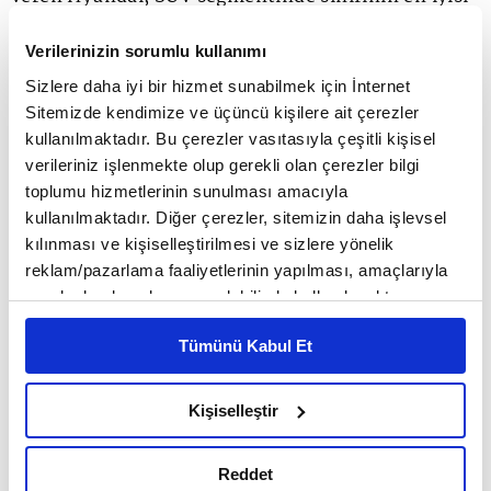
üçüncü sıra koltuk konforu sunuyor.
Verilerinizin sorumlu kullanımı
Sizlere daha iyi bir hizmet sunabilmek için İnternet
Benzinli SANTA FE'nin ikinci sıra diz mesafesi,
Sitemizde kendimize ve üçüncü kişilere ait çerezler
kullanılmaktadır. Bu çerezler vasıtasıyla çeşitli kişisel
yeni modelde 35 mm artırılarak 1.075 mm'ye
verileriniz işlenmekte olup gerekli olan çerezler bilgi
çıkarıldı. Hibritin ikinci sıra diz mesafesi de 20 mm
toplumu hizmetlerinin sunulması amacıyla
kullanılmaktadır. Diğer çerezler, sitemizin daha işlevsel
artırılarak 1.055 mm'ye ulaşıyor. Üçüncü sıra diz
kılınması ve kişiselleştirilmesi ve sizlere yönelik
mesafesi uzunluğu ise 15 mm artırılarak 761 mm'ye
reklam/pazarlama faaliyetlerinin yapılması, amaçlarıyla
sınırlı olarak açık rızanız dahilinde kullanılacaktır.
çıkarıldı.
Çerezlere ilişkin tercihlerinizi çerez paneli vasıtasıyla
Tümünü Kabul Et
belirleyebilirsiniz. Çerezlere ilişkin detaylı bilgi için
Güçlü SUV, aynı zamanda sınıfının en iyisi üçüncü
Ayarlar butonuna tıklayabilir,
Çerez Bilgilendirme
Metnimizi ziyaret edebilirsiniz.
Kişiselleştir
sıra baş mesafesi sunuyor. Üçüncü sıranın baş
6698 sayılı Kişisel Verilerin Korunması Kanunu uyarınca
yüksekliği 69 mm artırılarak 958 mm'ye çıkamış.
hazırlanmış olan İnternet Sitesi Aydınlatma Metnimizi
Reddet
okumak ve sitemizi ziyaretiniz kapsamında