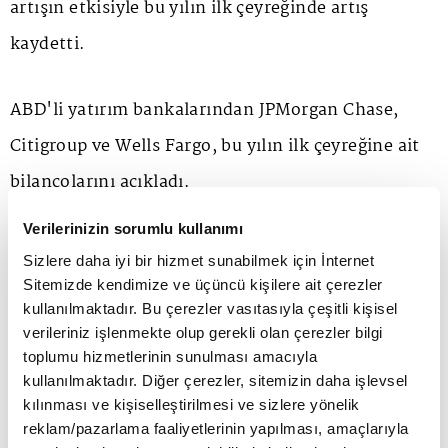
artışın etkisiyle bu yılın ilk çeyreğinde artış
kaydetti.
ABD'li yatırım bankalarından JPMorgan Chase,
Citigroup ve Wells Fargo, bu yılın ilk çeyreğine ait
bilançolarını açıkladı.
Verilerinizin sorumlu kullanımı
JPMorgan Chase'den yapılan açıklamaya göre,
Sizlere daha iyi bir hizmet sunabilmek için İnternet
kurumun bu yılın ilk çeyreğindeki net karı, geçen
Sitemizde kendimize ve üçüncü kişilere ait çerezler
kullanılmaktadır. Bu çerezler vasıtasıyla çeşitli kişisel
yılın aynı dönemine kıyasla yüzde 52 artarak 12,6
verileriniz işlenmekte olup gerekli olan çerezler bilgi
milyar dolara çıktı. Banka, 2022'nin ilk çeyreğinde
toplumu hizmetlerinin sunulması amacıyla
kullanılmaktadır. Diğer çerezler, sitemizin daha işlevsel
8,3 milyar dolarlık net kar açıklamıştı.
kılınması ve kişiselleştirilmesi ve sizlere yönelik
reklam/pazarlama faaliyetlerinin yapılması, amaçlarıyla