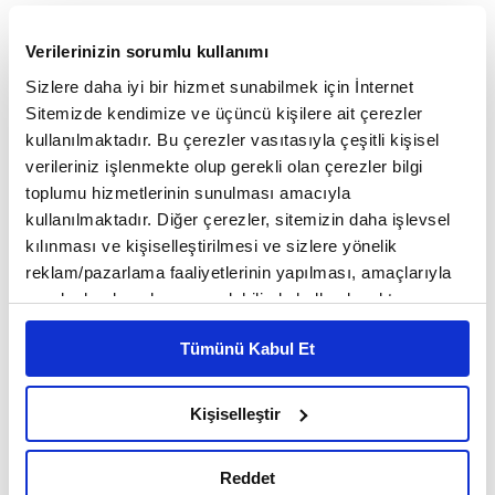
Yellen, Dünya Bankasının misyonunu da
Verilerinizin sorumlu kullanımı
yenilediklerine dikkati çekerek Banka'nın
Sizlere daha iyi bir hizmet sunabilmek için İnternet
operasyonel modelini geliştirmek için ilk adımları
Sitemizde kendimize ve üçüncü kişilere ait çerezler
kullanılmaktadır. Bu çerezler vasıtasıyla çeşitli kişisel
attıklarını ve gelecek 10 yıl içinde ek 50 milyar
verileriniz işlenmekte olup gerekli olan çerezler bilgi
dolara kadar kredi sağlamak için bilançosunu
toplumu hizmetlerinin sunulması amacıyla
kullanılmaktadır. Diğer çerezler, sitemizin daha işlevsel
sorumlu bir şekilde genişlettiklerini bildirdi.
kılınması ve kişiselleştirilmesi ve sizlere yönelik
reklam/pazarlama faaliyetlerinin yapılması, amaçlarıyla
sınırlı olarak açık rızanız dahilinde kullanılacaktır.
"EKONOMİDE BİR GERİLEME BEKLEMİYORUM"
Çerezlere ilişkin tercihlerinizi çerez paneli vasıtasıyla
Tümünü Kabul Et
belirleyebilirsiniz. Çerezlere ilişkin detaylı bilgi için
Bankacılık sistemindeki son stresin ardından kredi
Ayarlar butonuna tıklayabilir,
Çerez Bilgilendirme
Metnimizi ziyaret edebilirsiniz.
Kişiselleştir
daralmasının ABD ekonomisinde "sert iniş"
6698 sayılı Kişisel Verilerin Korunması Kanunu uyarınca
olasılığının arttığı değerlendirmesine katılıp
hazırlanmış olan İnternet Sitesi Aydınlatma Metnimizi
Reddet
okumak ve sitemizi ziyaretiniz kapsamında