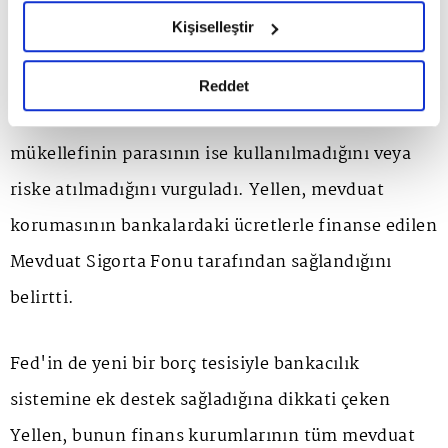
ifadesini kullandı.
hazırlanmış olan İnternet Sitesi Aydınlatma Metnimizi
Kişiselleştir
okumak ve sitemizi ziyaretiniz kapsamında
gerçekleştirilen veri işleme faaliyetleri ile ilgili daha
Hissedarlar ve borçluların hükümet tarafından
detaylı bilgi almak için lütfen
tıklayınız.
Reddet
korunmadığına işaret eden Yellen, hiçbir vergi
mükellefinin parasının ise kullanılmadığını veya
riske atılmadığını vurguladı. Yellen, mevduat
korumasının bankalardaki ücretlerle finanse edilen
Mevduat Sigorta Fonu tarafından sağlandığını
belirtti.
Fed'in de yeni bir borç tesisiyle bankacılık
sistemine ek destek sağladığına dikkati çeken
Yellen, bunun finans kurumlarının tüm mevduat