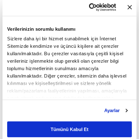
Konuşmasında bankacılık sistemindeki son
gelişmelere ilişkin değerlendirmelerde bulunan
Verilerinizin sorumlu kullanımı
Yellen, hükümetin bu hafta bankacılık sistemine
Sizlere daha iyi bir hizmet sunabilmek için İnternet
olan güveni güçlendirmek için "kararlı ve güçlü"
Sitemizde kendimize ve üçüncü kişilere ait çerezler
kullanılmaktadır. Bu çerezler vasıtasıyla çeşitli kişisel
adımlar attığını anımsattı.
verileriniz işlenmekte olup gerekli olan çerezler bilgi
toplumu hizmetlerinin sunulması amacıyla
Yellen, iflas eden iki bankanın tüm mevduat
kullanılmaktadır. Diğer çerezler, sitemizin daha işlevsel
kılınması ve kişiselleştirilmesi ve sizlere yönelik
sahiplerini korumak için ABD Merkez Bankası (Fed)
reklam/pazarlama faaliyetlerinin yapılması, amaçlarıyla
ve ABD Federal Mevduat Sigorta Kurumu (FDIC) ile
sınırlı olarak açık rızanız dahilinde kullanılacaktır.
Çerezlere ilişkin tercihlerinizi çerez paneli vasıtasıyla
birlikte çalıştıklarını belirterek, "Pazartesi sabahı
Ayarlar
belirleyebilirsiniz. Çerezlere ilişkin detaylı bilgi için
müşteriler, mevduat hesaplarındaki tüm paraya
Ayarlar butonuna tıklayabilir,
Çerez Bilgilendirme
Metnimizi ziyaret edebilirsiniz.
Tümünü Kabul Et
erişerek maaşlarını ve faturalarını ödeyebildi."
6698 sayılı Kişisel Verilerin Korunması Kanunu uyarınca