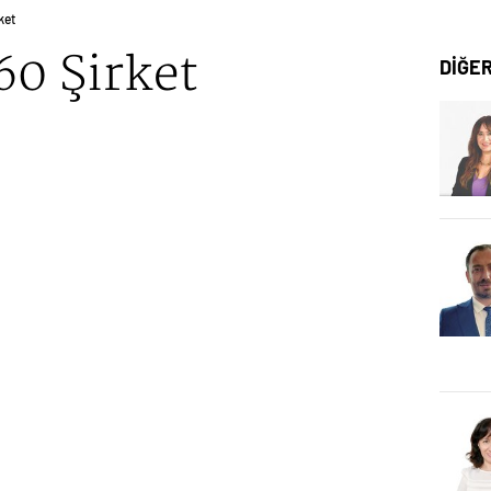
ket
60 Şirket
DİĞE