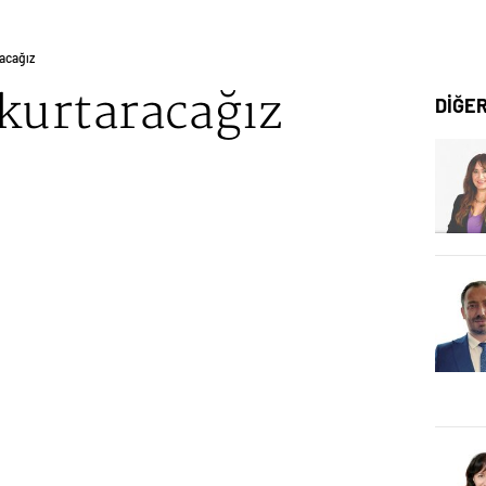
racağız
kurtaracağız
DİĞE