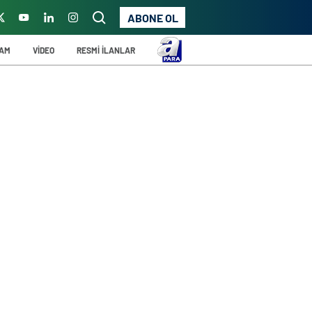
ABONE OL
ŞAM
VİDEO
RESMİ İLANLAR