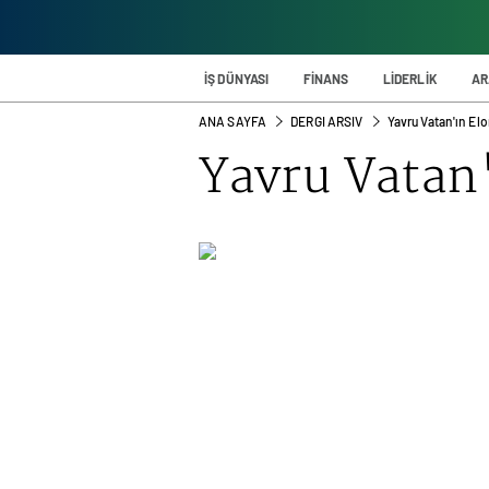
İŞ DÜNYASI
FİNANS
LİDERLİK
AR
ANA SAYFA
DERGI ARSIV
Yavru Vatan'ın Elo
Yavru Vatan