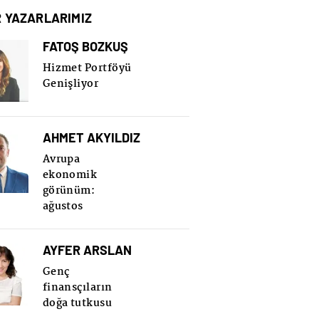
R YAZARLARIMIZ
FATOŞ BOZKUŞ
Hizmet Portföyü
Genişliyor
AHMET AKYILDIZ
Avrupa
ekonomik
görünüm:
ağustos
AYFER ARSLAN
Genç
finansçıların
doğa tutkusu