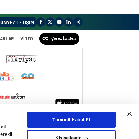
ÜNYE/İLETİŞİM
Çerez İzinleri
ZARLAR
VİDEO
Tümünü Kabul Et
ait
erekli
Kişiselleştir