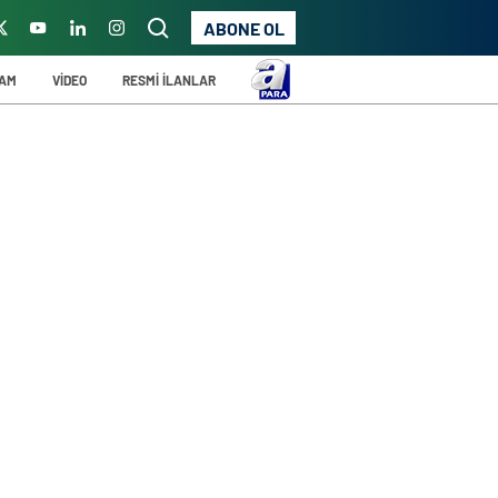
ABONE OL
ŞAM
VİDEO
RESMİ İLANLAR