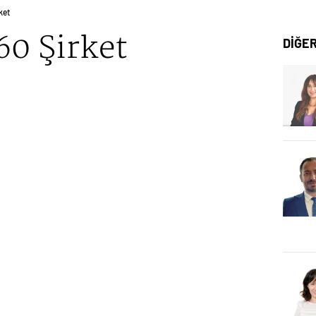
ket
60 Şirket
DİĞE