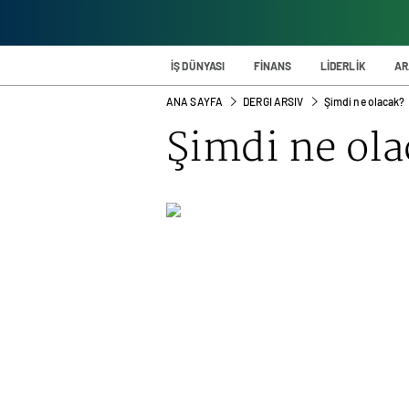
İŞ DÜNYASI
FİNANS
LİDERLİK
AR
ANA SAYFA
DERGI ARSIV
Şimdi ne olacak?
Şimdi ne ola