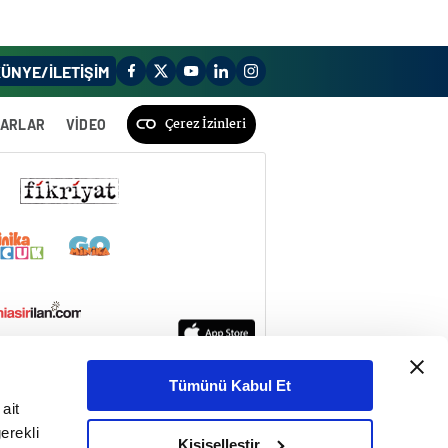
ÜNYE/İLETİŞİM
Çerez İzinleri
ZARLAR
VİDEO
Tümünü Kabul Et
ait
erekli
Kişiselleştir