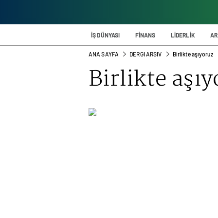
İŞ DÜNYASI
FİNANS
LİDERLİK
AR
ANA SAYFA
DERGI ARSIV
Birlikte aşıyoruz
Birlikte aşı