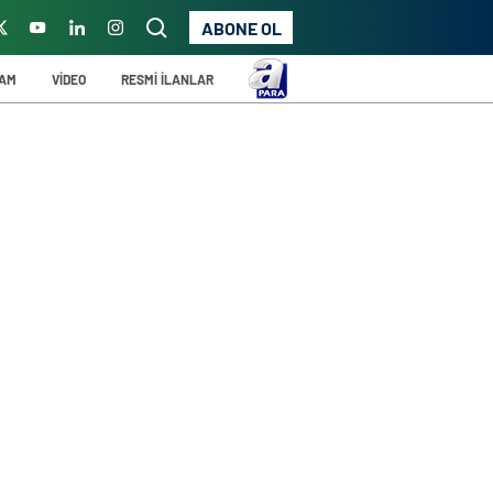
ABONE OL
ŞAM
VİDEO
RESMİ İLANLAR