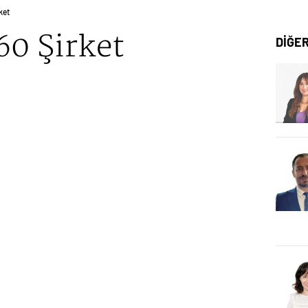
ket
60 Şirket
DİĞE