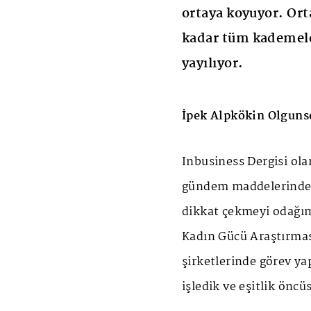
ortaya koyuyor. Ort
kadar tüm kademele
yayılıyor.
İpek Alpkökin Olgun
Inbusiness Dergisi ola
gündem maddelerinden b
dikkat çekmeyi odağımız
Kadın Gücü Araştırmas
şirketlerinde görev ya
işledik ve eşitlik öncü