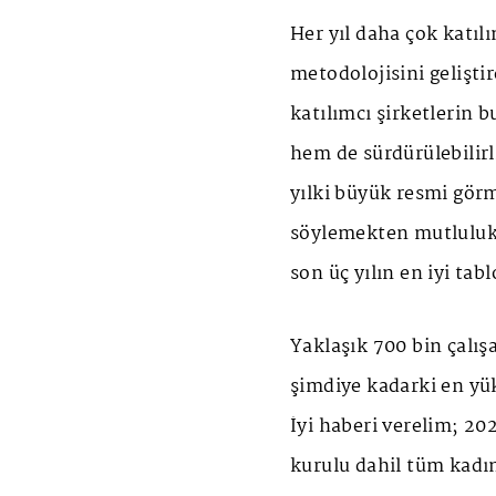
Her yıl daha çok katıl
metodolojisini gelişti
katılımcı şirketlerin 
hem de sürdürülebilirli
yılki büyük resmi görme
söylemekten mutluluk d
son üç yılın en iyi tab
Yaklaşık 700 bin çalış
şimdiye kadarki en yüks
İyi haberi verelim; 20
kurulu dahil tüm kadın 