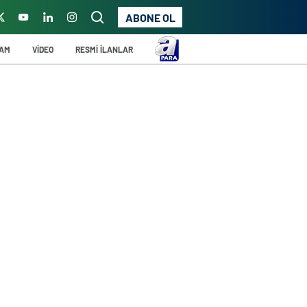
ABONE OL
ŞAM
VİDEO
RESMİ İLANLAR