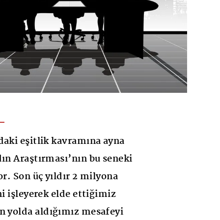
daki eşitlik kavramına ayna
dın Araştırması’nın bu seneki
or. Son üç yıldır 2 milyona
ni işleyerek elde ettiğimiz
n yolda aldığımız mesafeyi