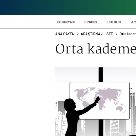
İŞ DÜNYASI
FİNANS
LİDERLİK
AR
ANA SAYFA
ARAŞTIRMA / LISTE
Orta kadem
Orta kademe 