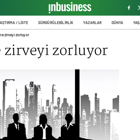
AŞTIRMA / LİSTE
SÜRDÜRÜLEBİLİRLİK
YAZARLAR
DÜNYA
YA
e zirveyi zorluyor
zirveyi zorluyor